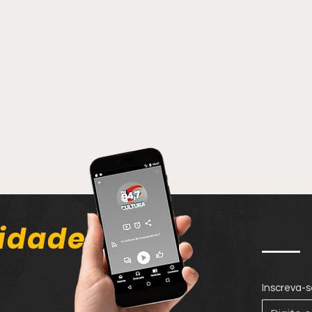
idade
Inscreva-s