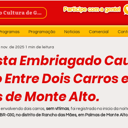
Cultura de Guanambi
Programas
Programação
Notícias
Comercial
Cont
 nov. de 2025
1 min de leitura
sta Embriagado Ca
o Entre Dois Carros
 de Monte Alto.
envolvendo dois carros, 
sem vítimas
, foi registrado no início da noi
BR-030, no distrito de Rancho das Mães, em Palmas de Monte Alto