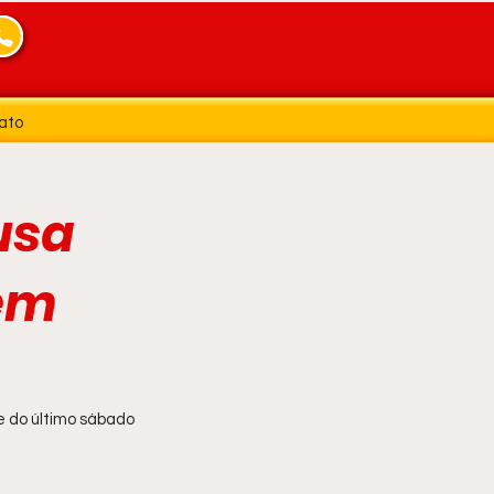
ato
usa
 em
te do último sábado 
.