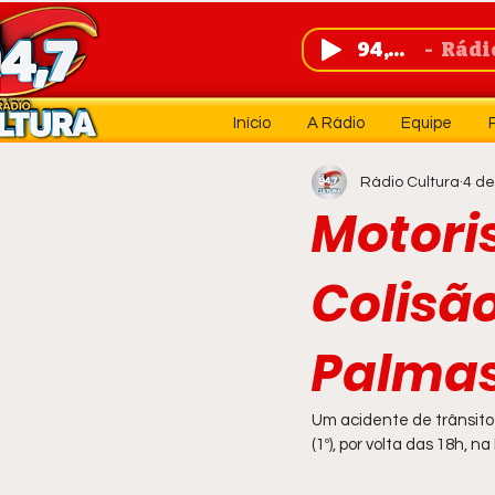
94,7 FM
Rádio 
Início
A Rádio
Equipe
Rádio Cultura
4 de
Motori
Colisã
Palmas
Um acidente de trânsito 
(1º), por volta das 18h, na 