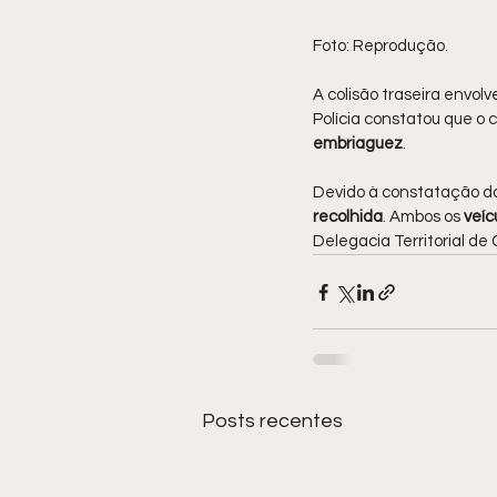
Foto: Reprodução.
A colisão traseira envol
Polícia constatou que o 
embriaguez
.
Devido à constatação da
recolhida
. Ambos os 
veíc
Delegacia Territorial d
Posts recentes