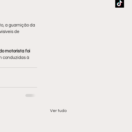
o, a guarnição da 
isíveis de 
do motorista foi 
am conduzidas à 
Ver tudo