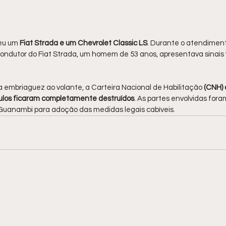
veu um
 Fiat Strada e um Chevrolet Classic LS
. Durante o atendiment
condutor do Fiat Strada, um homem de 53 anos, apresentava sinais v
 embriaguez ao volante, a Carteira Nacional de Habilitação
 (CNH) 
ulos ficaram completamente destruídos
. As partes envolvidas for
e Guanambi para adoção das medidas legais cabíveis.