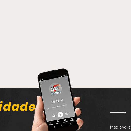
idade
Inscreva-s