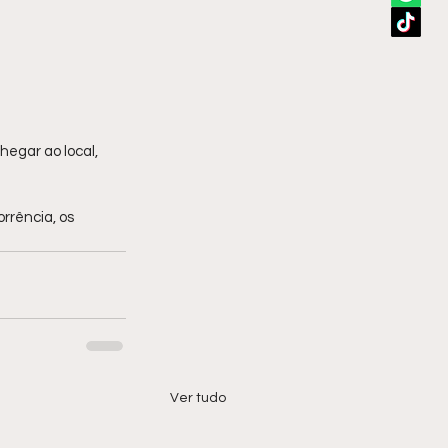
hegar ao local, 
rrência, os 
Ver tudo