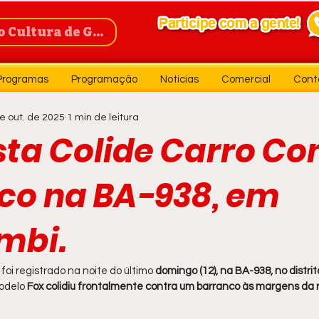
Cultura de Guanambi
Programas
Programação
Notícias
Comercial
Cont
e out. de 2025
1 min de leitura
sta Colide Carro Co
co na BA-938, em
mbi.
oi registrado na noite do último 
domingo (12), na BA-938, no distr
odelo 
Fox colidiu frontalmente contra um barranco às margens da 