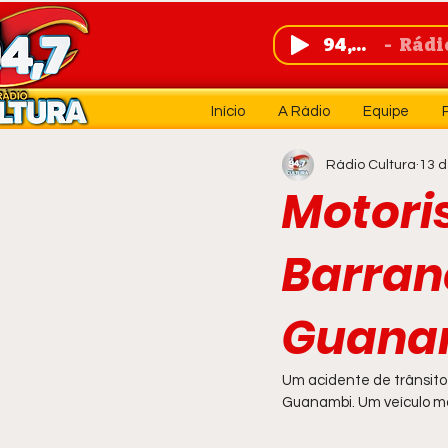
94,7 FM
Rádio 
Início
A Rádio
Equipe
Rádio Cultura
13 d
Motori
Barran
Guana
Um acidente de trânsito f
Guanambi. Um veículo m