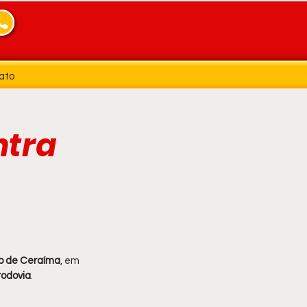
ato
ntra
ito de Ceraíma
, em 
rodovia
.