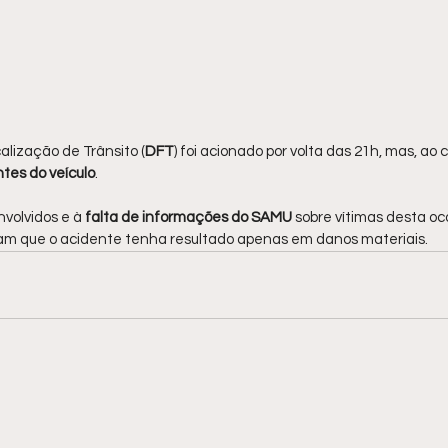
lização de Trânsito (
DFT
) foi acionado por volta das 21h, mas, ao c
tes do veículo
.
volvidos e à
 falta de informações do SAMU 
sobre vítimas desta oco
am que o acidente tenha resultado apenas em danos materiais.