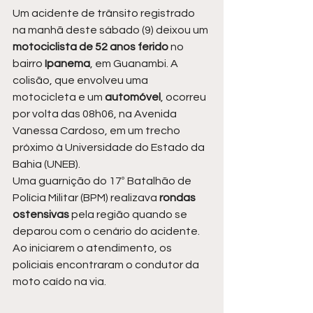
Um acidente de trânsito registrado 
na manhã deste sábado (9) deixou um
motociclista de 52 anos ferido
 no 
bairro 
Ipanema
, em Guanambi. A 
colisão, que envolveu uma 
motocicleta e um 
automóvel
, ocorreu 
por volta das 08h06, na Avenida 
Vanessa Cardoso, em um trecho 
próximo à Universidade do Estado da 
Bahia (UNEB).
Uma guarnição do 17º Batalhão de 
Polícia Militar (BPM) realizava
 rondas 
ostensivas
 pela região quando se 
deparou com o cenário do acidente. 
Ao iniciarem o atendimento, os 
policiais encontraram o condutor da 
moto caído na via.