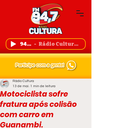
94,7 FM
Rádio Cultura de Guanambi
Rádio Cultura
13 de mai.
1 min de leitura
Motociclista sofre
fratura após colisão
com carro em
Guanambi.