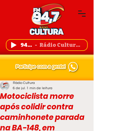
94,7 FM
Rádio Cultura de Guanambi
Rádio Cultura
6 de jul.
1 min de leitura
Motociclista morre
após colidir contra
caminhonete parada
na BA-148, em