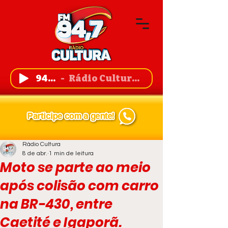
94,7 FM
Rádio Cultura de Guanambi
Rádio Cultura
8 de abr.
1 min de leitura
Moto se parte ao meio
após colisão com carro
na BR-430, entre
Caetité e Igaporã.