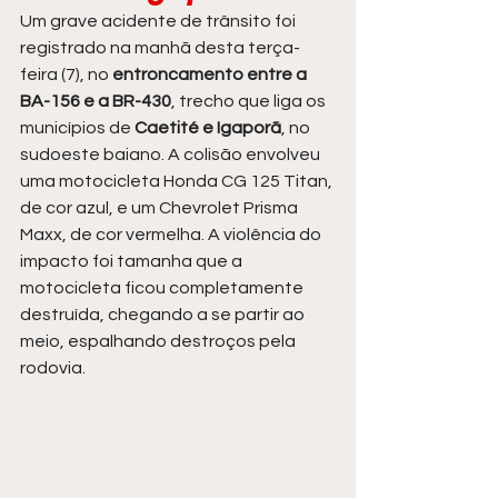
Um grave acidente de trânsito foi 
registrado na manhã desta terça-
feira (7), no
 entroncamento entre a 
BA-156 e a BR-430
, trecho que liga os 
municípios de 
Caetité e Igaporã
, no 
sudoeste baiano. A colisão envolveu 
uma motocicleta Honda CG 125 Titan, 
de cor azul, e um Chevrolet Prisma 
Maxx, de cor vermelha. A violência do 
impacto foi tamanha que a 
motocicleta ficou completamente 
destruída, chegando a se partir ao 
meio, espalhando destroços pela 
rodovia.