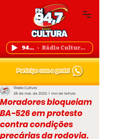
94,7 FM
Rádio Cultura de Guanambi
Rádio Cultura
28 de mai. de 2025
1 min de leitura
Moradores bloqueiam
BA-526 em protesto
contra condições
precárias da rodovia.