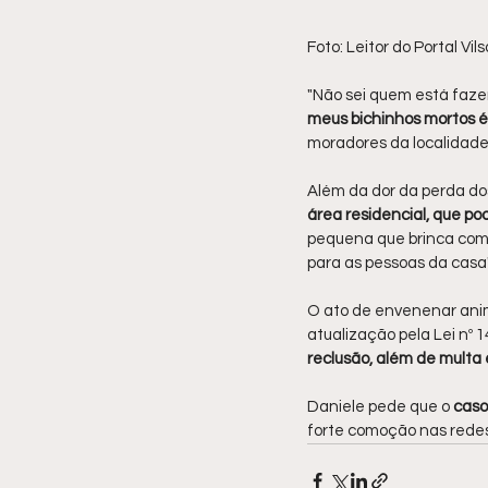
Foto: Leitor do Portal Vil
"Não sei quem está fazen
meus bichinhos mortos é
moradores da localidade
Além da dor da perda do
área residencial, que po
pequena que brinca com o
para as pessoas da casa",
O ato de envenenar ani
atualização pela Lei nº 
reclusão, além de multa 
Daniele pede que o
 caso
forte comoção nas redes 