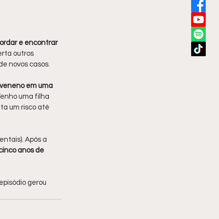
rdar e encontrar 
erta outros 
de novos casos.
 veneno em uma 
Tenho uma filha 
ta um risco até 
ntais). Após a 
cinco anos de 
 episódio gerou 