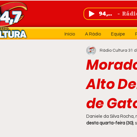
94,7 FM
Rádio 
Início
A Rádio
Equipe
Rádio Cultura
31 d
Morado
Alto D
de Gato
Daniele da Silva Rocha,
desta quarta-feira (30)
,