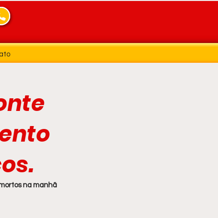
ato
onte
ento
cos.
 mortos na manhã 