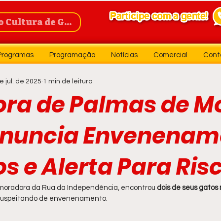
Cultura de Guanambi
Programas
Programação
Notícias
Comercial
Cont
e jul. de 2025
1 min de leitura
ra de Palmas de M
enuncia Envenenam
s e Alerta Para Ris
 moradora da Rua da Independência, encontrou 
dois de seus gatos
 suspeitando de envenenamento.