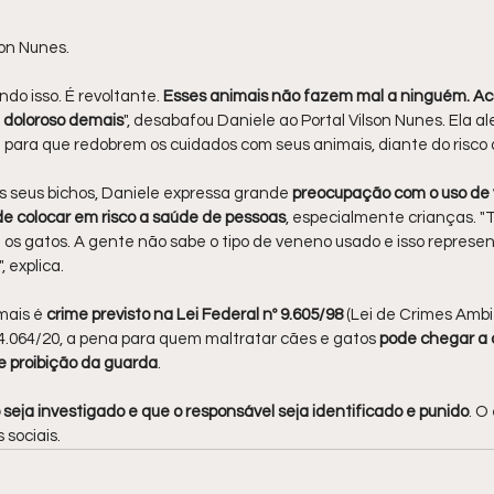
son Nunes.
do isso. É revoltante. 
Esses animais não fazem mal a ninguém. Aco
 doloroso demais
", desabafou Daniele ao Portal Vilson Nunes. Ela al
 para que redobrem os cuidados com seus animais, diante do risco 
s seus bichos, Daniele expressa grande 
preocupação com o uso de
de colocar em risco a saúde de pessoas
, especialmente crianças. "
s gatos. A gente não sabe o tipo de veneno usado e isso represen
 explica.
mais é
 crime previsto na Lei Federal nº 9.605/98 
(Lei de Crimes Ambie
14.064/20, a pena para quem maltratar cães e gatos 
pode chegar a 
e proibição da guarda
.
 seja investigado e que o responsável seja identificado e punido
. O
sociais.