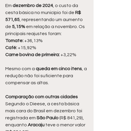
Em 
dezembro de 2024
, o custo da 
cesta básica no município foi de 
R$ 
571,65
, representando um aumento 
de 
5,15%
 em relação a novembro. Os 
principais reajustes foram:
Tomate:
 +36,13%
Café:
 +15,92%
Carne bovina de primeira:
 +3,22%
Mesmo com a 
queda em cinco itens
, a 
redução não foi suficiente para 
compensar as altas.
Comparação com outras cidades
Segundo o Dieese, a cesta básica 
mais cara do Brasil em dezembro foi 
registrada em 
São Paulo 
(R$ 841,29), 
enquanto 
Aracaju
 teve o menor valor 