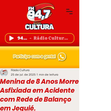
94,7 FM
Rádio Cultura de Guanambi
Rádio Cultura
25 de jul. de 2025
1 min de leitura
Menina de 8 Anos Morre
Asfixiada em Acidente
com Rede de Balanço
em Jequié.