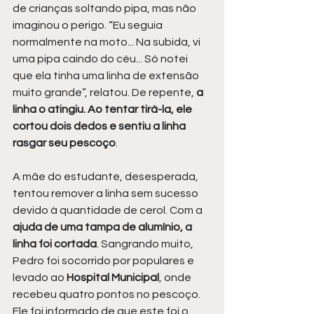
de crianças soltando pipa, mas não 
imaginou o perigo. “Eu seguia 
normalmente na moto... Na subida, vi 
uma pipa caindo do céu... Só notei 
que ela tinha uma linha de extensão 
muito grande”, relatou. De repente, 
a 
linha o atingiu. Ao tentar tirá-la, ele 
cortou dois dedos e sentiu a linha 
rasgar seu pescoço
.
A mãe do estudante, desesperada, 
tentou remover a linha sem sucesso 
devido à quantidade de cerol. Com a 
ajuda de uma tampa de alumínio, a 
linha foi cortada
. Sangrando muito, 
Pedro foi socorrido por populares e 
levado ao 
Hospital Municipal
, onde 
recebeu quatro pontos no pescoço. 
Ele foi informado de que este foi o 