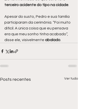
terceiro acidente do tipo na cidade
.
Apesar do susto, Pedro e sua família 
participaram da cerimônia. “Foi muito 
difícil. A única coisa que eu pensava 
era que meu sonho tinha acabado”, 
disse ele, visivelmente 
abalado
.
Ver tudo
Posts recentes