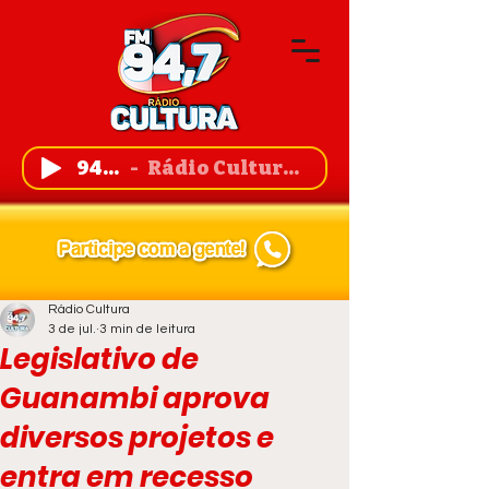
94,7 FM
Rádio Cultura de Guanambi
Rádio Cultura
3 de jul.
3 min de leitura
Legislativo de
Guanambi aprova
diversos projetos e
entra em recesso