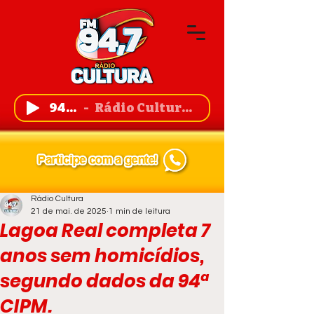
94,7 FM
Rádio Cultura de Guanambi
Rádio Cultura
21 de mai. de 2025
1 min de leitura
Lagoa Real completa 7
anos sem homicídios,
segundo dados da 94ª
CIPM.