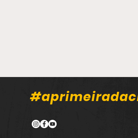
#aprimeiradac
Câmara de Guanambi