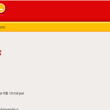
ato
s
r R$ 10 mil por 
tionando a 