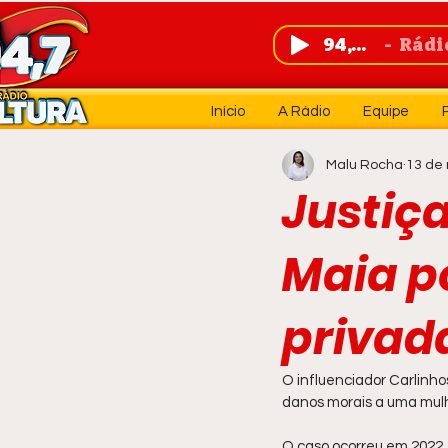
94,7 FM
Rádio 
Início
A Rádio
Equipe
Malu Rocha
13 de 
Justiç
Maia p
privad
O influenciador Carlinho
danos morais a uma mulhe
O caso ocorreu em 2022