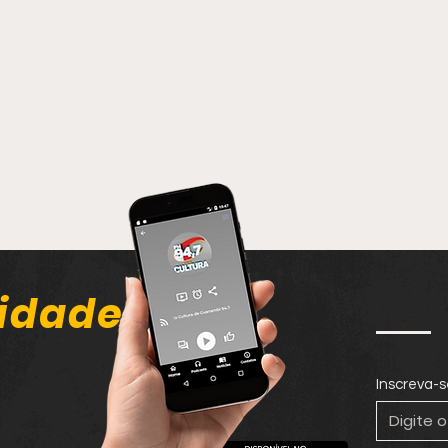
idade
Inscreva-s
Homem causa desordem
Hom