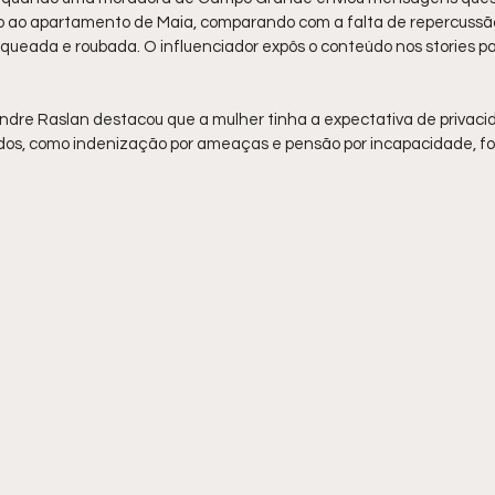
 ao apartamento de Maia, comparando com a falta de repercussão
faqueada e roubada. O influenciador expôs o conteúdo nos stories p
re Raslan destacou que a mulher tinha a expectativa de privacid
os, como indenização por ameaças e pensão por incapacidade, f