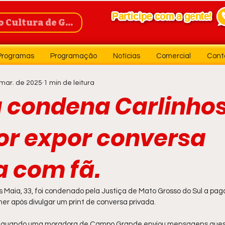
Cultura de Guanambi
Programas
Programação
Notícias
Comercial
Cont
mar. de 2025
1 min de leitura
a condena Carlinho
or expor conversa
a com fã.
s Maia, 33, foi condenado pela Justiça de Mato Grosso do Sul a paga
r após divulgar um print de conversa privada.
, quando uma moradora de Campo Grande enviou mensagens ques