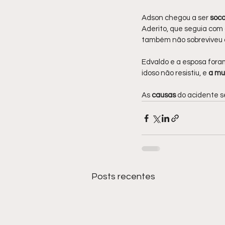
Adson chegou a ser 
soco
Aderito, que seguia com 
também não sobreviveu à
Edvaldo e a esposa foram
idoso não resistiu, e 
a mu
As 
causas 
do acidente s
Posts recentes