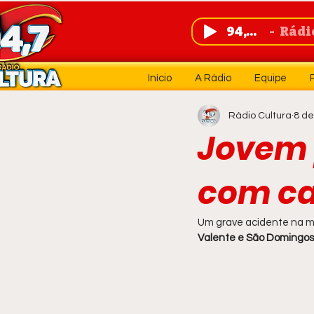
94,7 FM
Rádio 
Início
A Rádio
Equipe
Rádio Cultura
8 de
Jovem 
com car
Um grave acidente na man
Valente e São Domingos