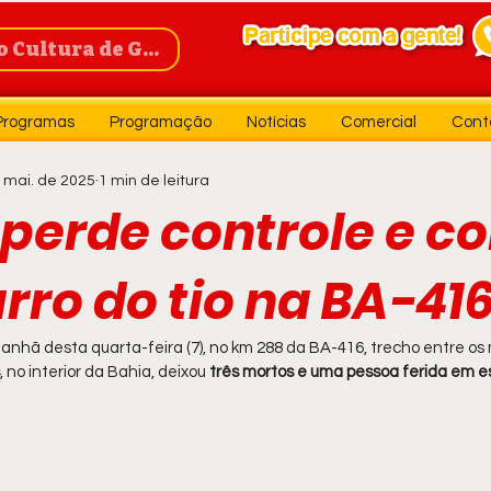
Cultura de Guanambi
Programas
Programação
Notícias
Comercial
Cont
 mai. de 2025
1 min de leitura
perde controle e co
ro do tio na BA-416
hã desta quarta-feira (7), no km 288 da BA-416, trecho entre os 
, no interior da Bahia, deixou
 três mortos e uma pessoa ferida em 