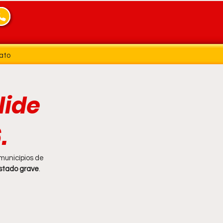
ato
lide
.
municípios de 
estado grave
.