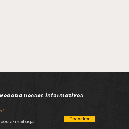
Receba nossos informativos
e
Cadastrar
gido da Justiça por