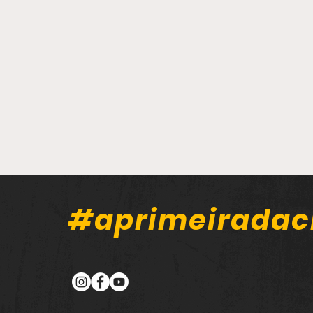
#aprimeiradac
Carreta carregada com