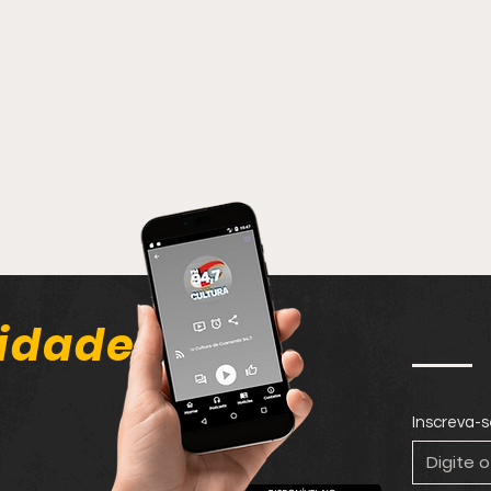
idade
Inscreva-s
Homem passa por
Fora