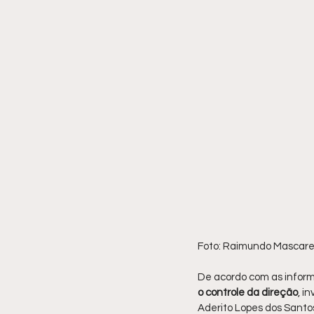
Foto: Raimundo Mascaren
De acordo com as inform
o controle da direção
, i
Aderito Lopes dos Santos