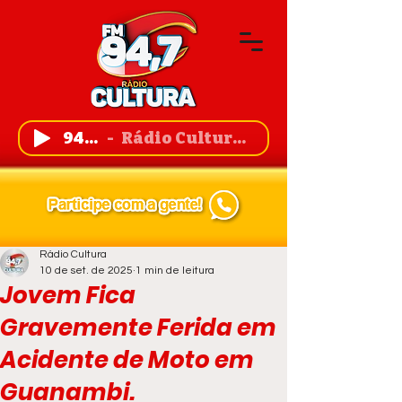
94,7 FM
Rádio Cultura de Guanambi
Rádio Cultura
10 de set. de 2025
1 min de leitura
Jovem Fica
Gravemente Ferida em
Acidente de Moto em
Guanambi.