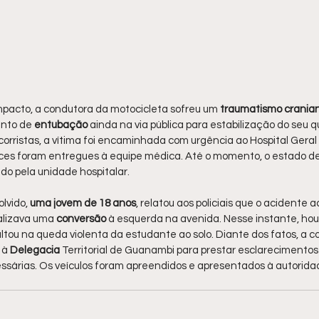
mpacto, a condutora da motocicleta sofreu um
 traumatismo crania
nto de 
entubação 
ainda na via pública para estabilização do seu qu
ocorristas, a vítima foi encaminhada com urgência ao Hospital Gera
nces foram entregues à equipe médica. Até o momento, o estado de
do pela unidade hospitalar.
lvido, 
uma jovem de 18 anos
, relatou aos policiais que o acidente 
lizava uma 
conversão 
à esquerda na avenida. Nesse instante, ho
ultou na queda violenta da estudante ao solo. Diante dos fatos, a c
 à 
Delegacia 
Territorial de Guanambi para prestar esclarecimentos
sárias. Os veículos foram apreendidos e apresentados à autoridade