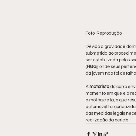
Foto: Reprodução.
Devido à gravidade do i
submetida ao procedime
ser estabilizada pelos s
(
HGG
), onde seus perte
da jovem não foi detalha
A 
motorista 
do carro envo
momento em que ela rea
a motocicleta, o que res
automóvel foi conduzida
das medidas legais neces
realização da perícia.