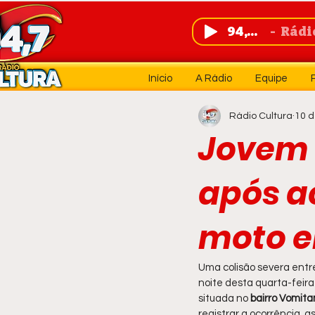
94,7 FM
Rádio 
Início
A Rádio
Equipe
Rádio Cultura
10 d
Jovem 
após ac
moto 
Uma colisão severa entr
noite desta quarta-feira
situada no 
bairro Vomit
registrar a ocorrência, 