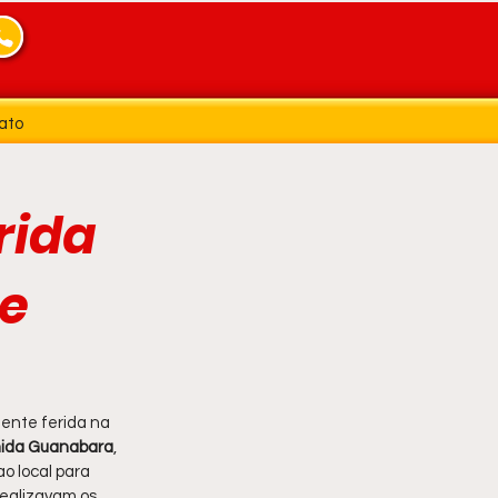
ato
rida
 e
ente ferida na 
nida Guanabara
, 
o local para 
 realizavam os 