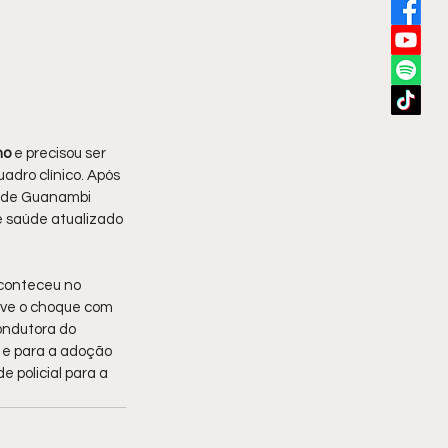
no
 e precisou ser 
adro clínico. Após 
l de Guanambi 
 saúde atualizado 
aconteceu no 
uve o choque com 
ondutora do 
 e para a adoção 
 policial para a 