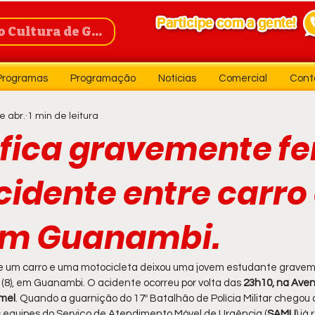
Cultura de Guanambi
Programas
Programação
Notícias
Comercial
Cont
e abr.
1 min de leitura
fica gravemente fe
idente entre carro
em Guanambi.
e um carro e uma motocicleta deixou uma jovem estudante gravem
 (8), em Guanambi. O acidente ocorreu por volta das 
23h10, na Ave
amel
. Quando a guarnição do 17º Batalhão de Polícia Militar chegou a
as equipes do Serviço de Atendimento Móvel de Urgência (
SAMU
) já