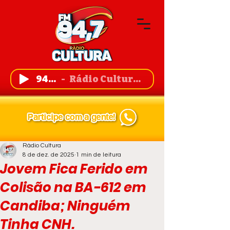
94,7 FM
Rádio Cultura de Guanambi
Rádio Cultura
8 de dez. de 2025
1 min de leitura
Jovem Fica Ferido em
Colisão na BA-612 em
Candiba; Ninguém
Tinha CNH.