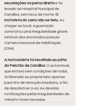
escoriações na perna direita 
e foi 
levado ao Hospital Municipal de 
Candiba, sem risco de morte. 
O 
motorista do carro não se feriu
. Ao 
chegar ao local, a guarnição 
constatou uma irregularidade grave: 
nenhum dos envolvidos possuía 
Carteira Nacional de Habilitação 
(CNH).
A motocicleta foi recolhida ao pátio 
do Pelotão de Candiba
. O automóvel, 
que estava sem condições de rodar, 
foi liberado ao proprietário apenas 
para fins de remoção imediata, a fim 
de desobstruir a via. As devidas 
notificações pelas irregularidades de 
trânsito foram lavradas.