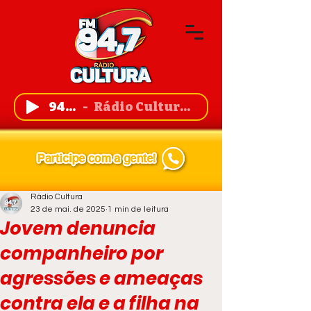
94,7 FM
Rádio Cultura de Guanambi
Rádio Cultura
23 de mai. de 2025
1 min de leitura
Jovem denuncia
companheiro por
agressões e ameaças
contra ela e a filha na