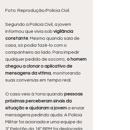
Foto: Reprodução/Polícia Civil.
Segundo a Polícia Civil, a jovem 
informou que vivia sob
 vigilância 
constante
. Mesmo quando saía de 
casa, só podia fazê-lo com o 
companheiro ao lado. Para impedir 
qualquer pedido de socorro,
 o homem 
chegou a clonar o aplicativo de 
mensagens da vítima
, monitorando 
suas conversas em tempo real.
O caso veio à tona quando 
pessoas 
próximas perceberam sinais da 
situação e ajudaram a jovem
 a enviar 
mensagens pedindo ajuda. A Polícia 
Militar foi acionada e uma equipe do 
3º Pelotão do 16º BPM foi deslocada 