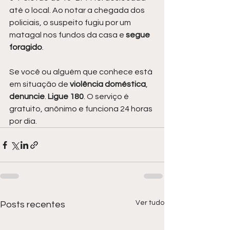
até o local. Ao notar a chegada dos 
policiais, o suspeito fugiu por um 
matagal nos fundos da casa e 
segue 
foragido
.
Se você ou alguém que conhece está 
em situação de 
violência doméstica
, 
denuncie
.
 Ligue 180
. O serviço é 
gratuito, anônimo e funciona 24 horas 
por dia.
Ver tudo
Posts recentes