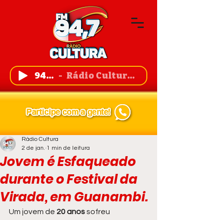
94,7 FM
Rádio Cultura de Guanambi
Rádio Cultura
2 de jan.
1 min de leitura
Jovem é Esfaqueado
durante o Festival da
Virada, em Guanambi.
Um jovem de 
20 anos
 sofreu 