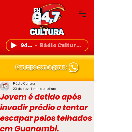
94,7 FM
Rádio Cultura de Guanambi
Rádio Cultura
20 de fev.
1 min de leitura
Jovem é detido após
invadir prédio e tentar
escapar pelos telhados
em Guanambi.