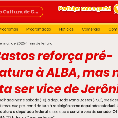
Cultura de Guanambi
Programas
Programação
Notícias
Comercial
Cont
e mai. de 2025
1 min de leitura
Bastos reforça pré-
atura à ALBA, mas 
a ser vice de Jerôn
alhada neste sábado (10), a deputada Ivana Bastos (PSD), preside
afirmou sua pré-candidatura à
 reeleição como deputada estadual
.
idatura a deputada federal
, disse que o 
convite 
veio do 
senador Ot
LBA
: “O futuro a Deus pertence”.