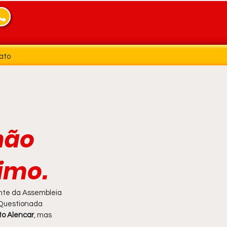
ato
não
imo.
nte da Assembleia 
 Questionada 
to Alencar
, mas 