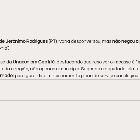
de Jerônimo Rodrigues (PT)
, Ivana desconversou, mas 
não negou a 
nia”.
ise da
 Unacon em Caetité
, destacando que resolver o impasse é 
“
toda a região, não apenas o município. Segundo a deputada, ela t
rnador
 para garantir o funcionamento pleno do serviço oncológico.