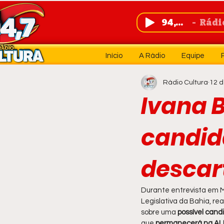
94,7 FM
Rádio 
Início
A Rádio
Equipe
Rádio Cultura
12 d
Ivana 
candid
descart
Durante entrevista em M
Legislativa da Bahia, re
sobre uma 
possível cand
que 
permanecerá na A