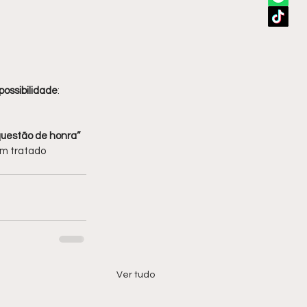
possibilidade
: 
questão de honra” 
em tratado 
Ver tudo