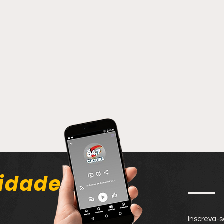
idade
Inscreva-s