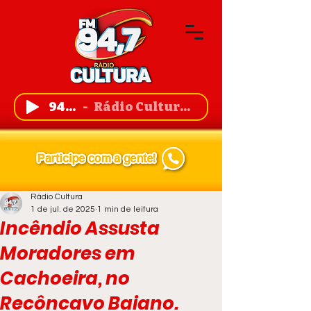
94,7 FM
Rádio Cultura de Guanambi
Rádio Cultura
1 de jul. de 2025
1 min de leitura
Incêndio Assusta
Moradores em
Cachoeira, no
Recôncavo Baiano.