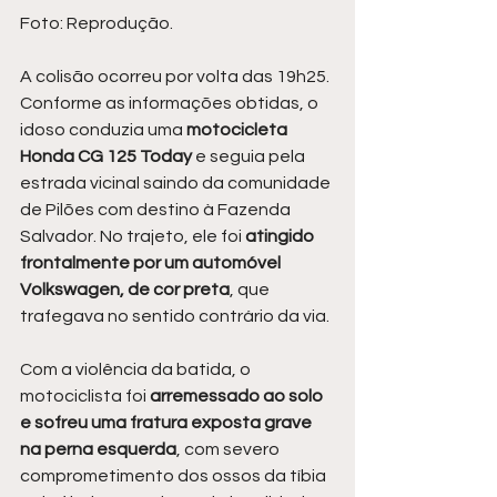
Foto: Reprodução.
A colisão ocorreu por volta das 19h25. 
Conforme as informações obtidas, o 
idoso conduzia uma 
motocicleta 
Honda CG 125 Today
 e seguia pela 
estrada vicinal saindo da comunidade 
de Pilões com destino à Fazenda 
Salvador. No trajeto, ele foi 
atingido 
frontalmente por um automóvel 
Volkswagen, de cor preta
, que 
trafegava no sentido contrário da via.
Com a violência da batida, o 
motociclista foi 
arremessado ao solo 
e sofreu uma fratura exposta grave 
na perna esquerda
, com severo 
comprometimento dos ossos da tíbia 