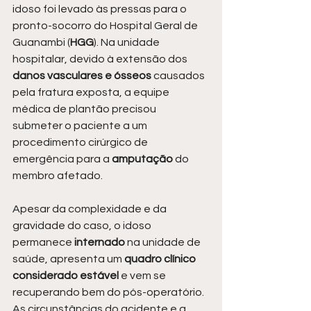
idoso foi levado às pressas para o 
pronto-socorro do Hospital Geral de 
Guanambi (
HGG
). Na unidade 
hospitalar, devido à extensão dos
danos vasculares e ósseos
 causados 
pela fratura exposta, a equipe 
médica de plantão precisou 
submeter o paciente a um 
procedimento cirúrgico de 
emergência para a 
amputação 
do 
membro afetado.
Apesar da complexidade e da 
gravidade do caso, o idoso 
permanece 
internado 
na unidade de 
saúde, apresenta um 
quadro clínico 
considerado estável
 e vem se 
recuperando bem do pós-operatório. 
As circunstâncias do acidente e a 