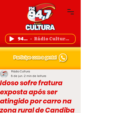
94,7 FM
Rádio Cultura de Guanambi
Rádio Cultura
8 de jun.
2 min de leitura
Idoso sofre fratura
exposta após ser
atingido por carro na
zona rural de Candiba