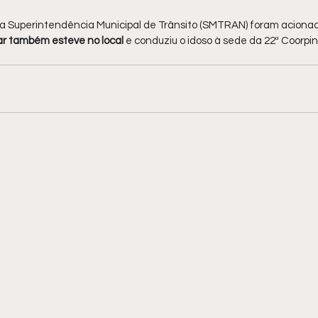
a Superintendência Municipal de Trânsito (SMTRAN) foram acionad
itar também esteve no local 
e conduziu o idoso à sede da 22ª Coorpin