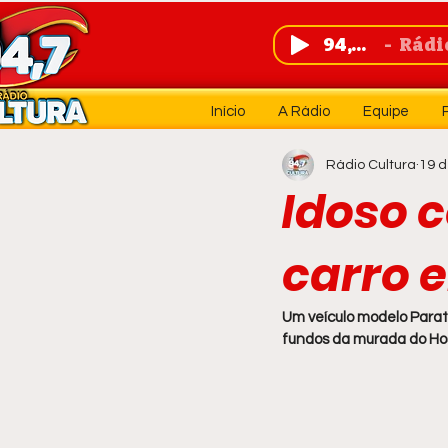
94,7 FM
Rádio 
Início
A Rádio
Equipe
Rádio Cultura
19 d
Idoso c
carro 
Um veículo modelo Parat
fundos da murada do Hos