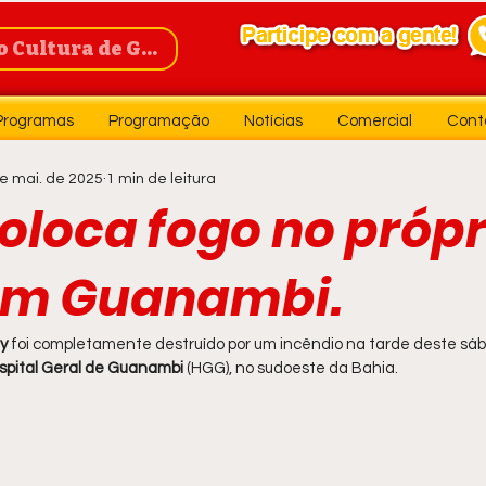
Cultura de Guanambi
Programas
Programação
Notícias
Comercial
Cont
e mai. de 2025
1 min de leitura
oloca fogo no própr
em Guanambi.
y
 foi completamente destruído por um incêndio na tarde deste sába
pital Geral de Guanambi 
(HGG), no sudoeste da Bahia.