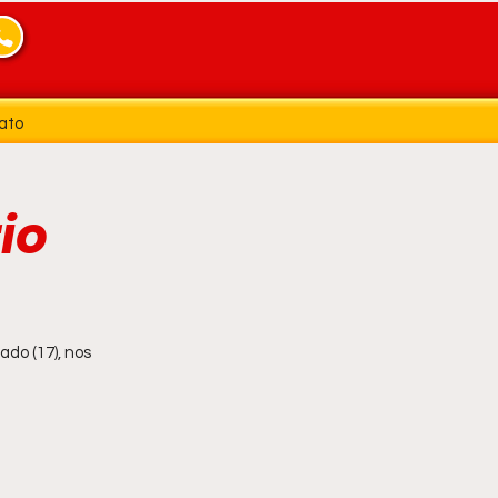
ato
io
do (17), nos 