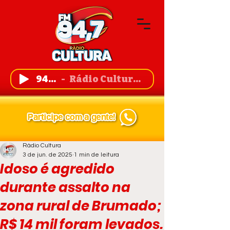
94,7 FM
Rádio Cultura de Guanambi
Rádio Cultura
3 de jun. de 2025
1 min de leitura
Idoso é agredido
durante assalto na
zona rural de Brumado;
R$ 14 mil foram levados.