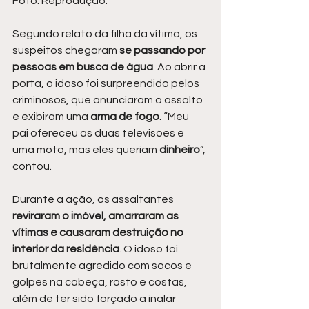
Foto: Reprodução.
Segundo relato da filha da vítima, os 
suspeitos chegaram 
se passando por 
pessoas em busca de água
. Ao abrir a 
porta, o idoso foi surpreendido pelos 
criminosos, que anunciaram o assalto 
e exibiram uma 
arma de fogo
. “Meu 
pai ofereceu as duas televisões e 
uma moto, mas eles queriam 
dinheiro
”, 
contou.
Durante a ação, os assaltantes
reviraram o imóvel, amarraram as 
vítimas e causaram destruição no 
interior da residência
. O idoso foi 
brutalmente agredido com socos e 
golpes na cabeça, rosto e costas, 
além de ter sido forçado a inalar 