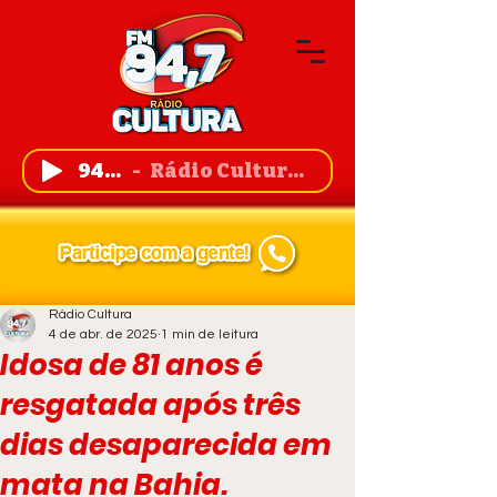
94,7 FM
Rádio Cultura de Guanambi
Rádio Cultura
4 de abr. de 2025
1 min de leitura
Idosa de 81 anos é
resgatada após três
dias desaparecida em
mata na Bahia.