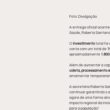
Foto: Divulgação.
A entrega oficial acont
Saúde, Roberta Santana,
O 
investimento 
total foi 
conta com um total de 
1
aproximadamente
 1.80
Além de aumentar a cap
coleta, processamento e
amamentar temporaria
A secretária Roberta Sa
continuar garantindo o 
agora de uma forma ainda
impacto regional da inic
para a população".