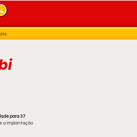
ato
bi
dade para 37 
 e a implantação 