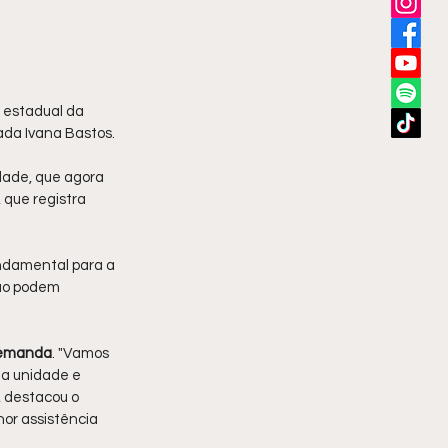
 estadual da 
ada Ivana Bastos.
dade, que agora 
, que registra 
ndamental para a 
ão podem 
 demanda
. "Vamos 
a unidade e 
, destacou o 
or assistência 