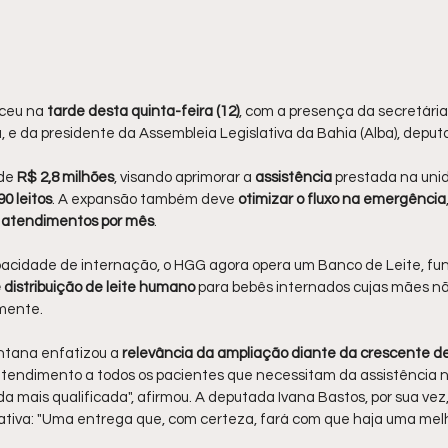
eceu na
 tarde desta quinta-feira (12)
, com a presença da secretária
 e da presidente da Assembleia Legislativa da Bahia (Alba), deput
de 
R$ 2,8 milhões
, visando aprimorar a 
assistência 
prestada na uni
90 leitos
. A expansão também deve 
otimizar o fluxo na emergência
0 atendimentos por mês
.
acidade de internação, o HGG agora opera um Banco de Leite, fu
 distribuição de leite humano
 para bebês internados cujas mães n
mente.
ntana enfatizou a 
relevância da ampliação diante da crescente
atendimento a todos os pacientes que necessitam da assistência n
 mais qualificada", afirmou. A deputada Ivana Bastos, por sua vez
iativa: "Uma entrega que, com certeza, fará com que haja uma melh