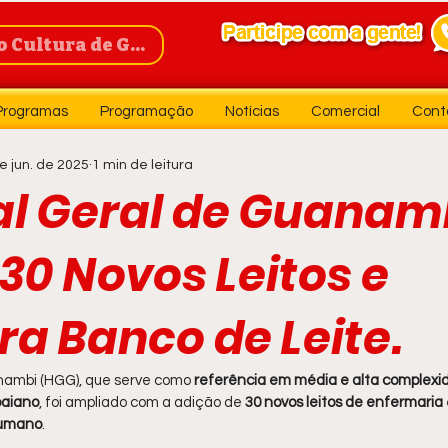
Cultura de Guanambi
Programas
Programação
Notícias
Comercial
Cont
e jun. de 2025
1 min de leitura
al Geral de Guanam
30 Novos Leitos e
a Banco de Leite.
nambi (HGG), que serve como 
referência em média e alta complexi
baiano
, foi ampliado com a adição de 
30 novos leitos de enfermaria
Humano
.