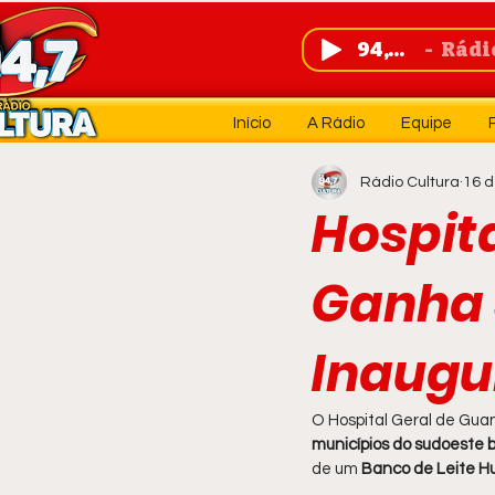
94,7 FM
Rádio 
Início
A Rádio
Equipe
Rádio Cultura
16 d
Hospit
Ganha 
Inaugur
O Hospital Geral de Gua
municípios do sudoeste 
de um 
Banco de Leite 