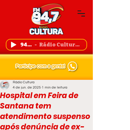
94,7 FM
Rádio Cultura de Guanambi
Rádio Cultura
4 de jun. de 2025
1 min de leitura
Hospital em Feira de
Santana tem
atendimento suspenso
após denúncia de ex-