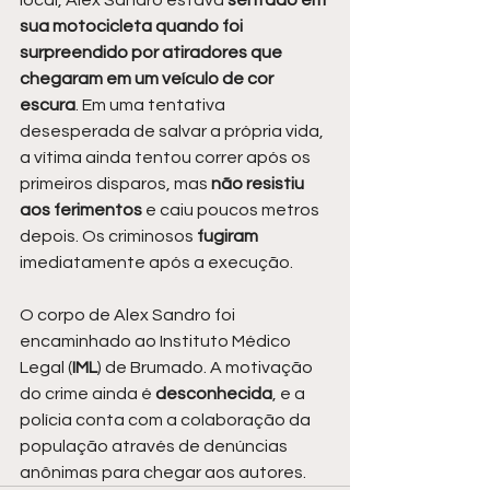
local, Alex Sandro estava 
sentado em 
sua motocicleta quando foi 
surpreendido por atiradores que 
chegaram em um veículo de cor 
escura
. Em uma tentativa 
desesperada de salvar a própria vida, 
a vítima ainda tentou correr após os 
primeiros disparos, mas 
não resistiu 
aos ferimentos 
e caiu poucos metros 
depois. Os criminosos 
fugiram 
imediatamente após a execução.
O corpo de Alex Sandro foi 
encaminhado ao Instituto Médico 
Legal (
IML
) de Brumado. A motivação 
do crime ainda é 
desconhecida
, e a 
polícia conta com a colaboração da 
população através de denúncias 
anônimas para chegar aos autores.