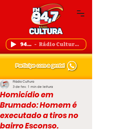
94,7 FM
Rádio Cultura de Guanambi
Rádio Cultura
3 de fev.
1 min de leitura
Homicídio em
Brumado: Homem é
executado a tiros no
bairro Esconso.