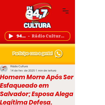
94,7 FM
Rádio Cultura de Guanambi
Rádio Cultura
14 de fev. de 2025
1 min de leitura
Homem Morre Após Ser
Esfaqueado em
Salvador; Esposa Alega
Legítima Defesa.