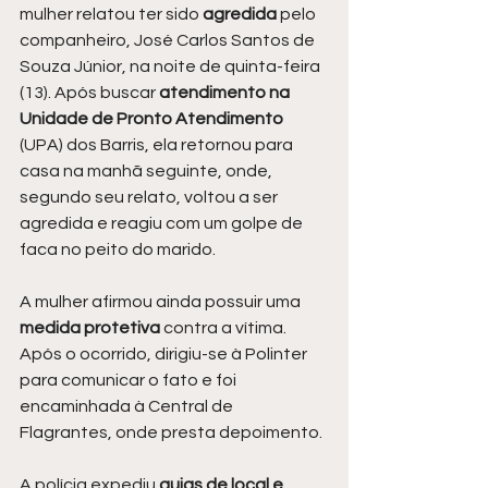
mulher relatou ter sido
 agredida
 pelo 
companheiro, José Carlos Santos de 
Souza Júnior, na noite de quinta-feira 
(13). Após buscar 
atendimento na 
Unidade de Pronto Atendimento 
(UPA) dos Barris, ela retornou para 
casa na manhã seguinte, onde, 
segundo seu relato, voltou a ser 
agredida e reagiu com um golpe de 
faca no peito do marido.
A mulher afirmou ainda possuir uma 
medida protetiva
 contra a vítima. 
Após o ocorrido, dirigiu-se à Polinter 
para comunicar o fato e foi 
encaminhada à Central de 
Flagrantes, onde presta depoimento.
A polícia expediu 
guias de local e 