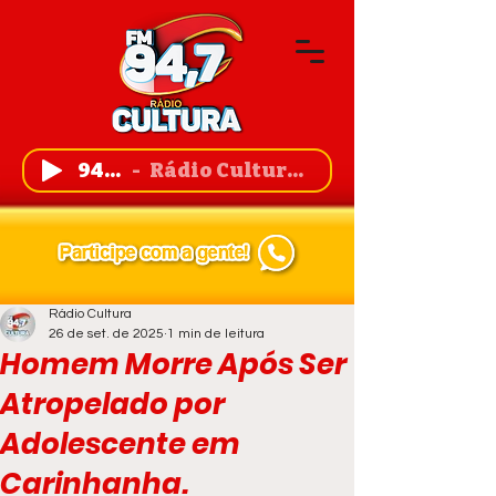
94,7 FM
Rádio Cultura de Guanambi
Rádio Cultura
26 de set. de 2025
1 min de leitura
Homem Morre Após Ser
Atropelado por
Adolescente em
Carinhanha.