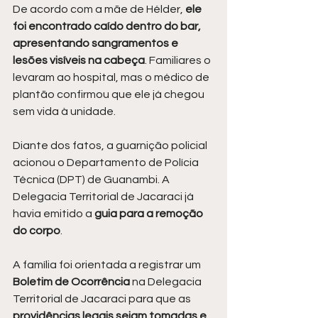
De acordo com a mãe de Hélder, 
ele 
foi encontrado caído dentro do bar, 
apresentando sangramentos e 
lesões visíveis na cabeça
. Familiares o 
levaram ao hospital, mas o médico de 
plantão confirmou que ele já chegou 
sem vida à unidade.
Diante dos fatos, a guarnição policial 
acionou o Departamento de Polícia 
Técnica (DPT) de Guanambi. A 
Delegacia Territorial de Jacaraci já 
havia emitido a 
guia para a remoção 
do corpo
.
A família foi orientada a registrar um 
Boletim de Ocorrência
 na Delegacia 
Territorial de Jacaraci para que as 
providências legais sejam tomadas e 