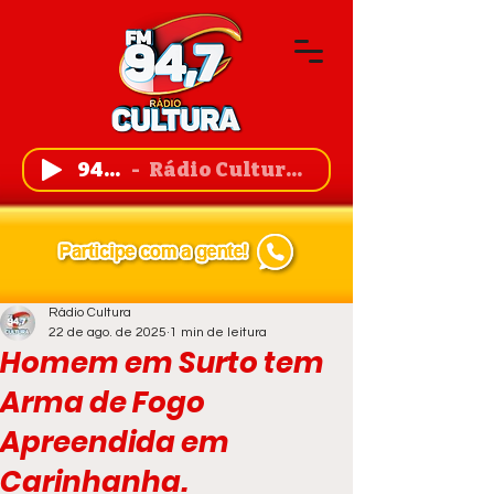
94,7 FM
Rádio Cultura de Guanambi
Rádio Cultura
22 de ago. de 2025
1 min de leitura
Homem em Surto tem
Arma de Fogo
Apreendida em
Carinhanha.