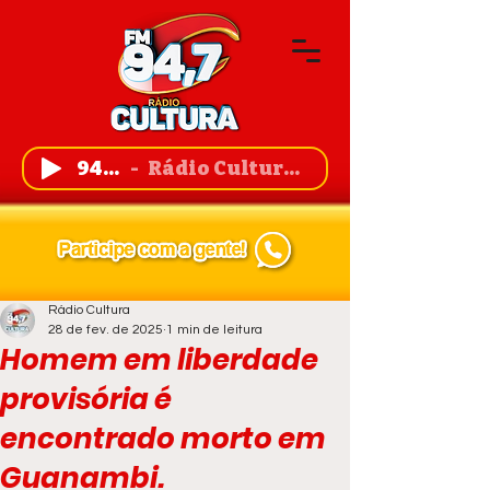
94,7 FM
Rádio Cultura de Guanambi
Rádio Cultura
28 de fev. de 2025
1 min de leitura
Homem em liberdade
provisória é
encontrado morto em
Guanambi.