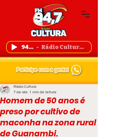
94,7 FM
Rádio Cultura de Guanambi
Rádio Cultura
7 de abr.
1 min de leitura
Homem de 50 anos é
preso por cultivo de
maconha na zona rural
de Guanambi.