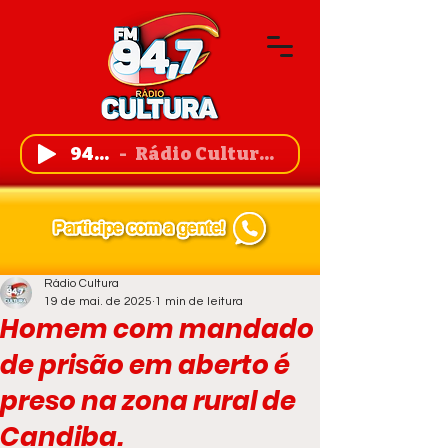
94,7 FM
Rádio Cultura de Guanambi
Rádio Cultura
19 de mai. de 2025
1 min de leitura
Homem com mandado
de prisão em aberto é
preso na zona rural de
Candiba.