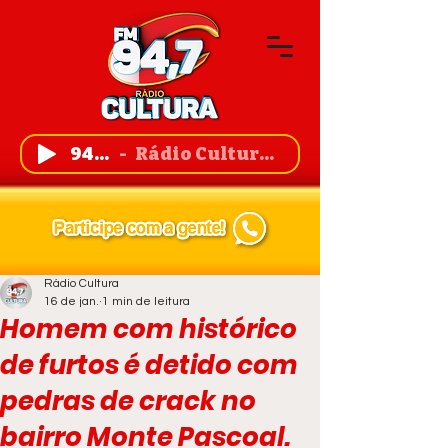
94,7 FM
Rádio Cultura de Guanambi
Rádio Cultura
16 de jan.
1 min de leitura
Homem com histórico
de furtos é detido com
pedras de crack no
bairro Monte Pascoal.