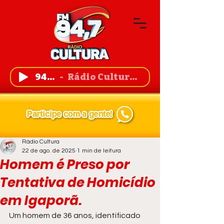
94,7 FM
Rádio Cultura de Guanambi
Rádio Cultura
22 de ago. de 2025
1 min de leitura
Homem é Preso por
Tentativa de Homicídio
em Igaporã.
Um homem de 36 anos, identificado 