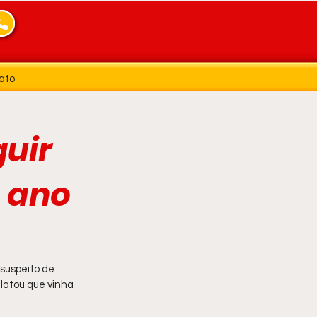
ato
uir
m ano
suspeito de 
relatou que vinha 