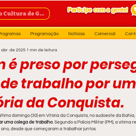
Cultura de Guanambi
Programas
Programação
Notícias
Comercial
Cont
 abr. de 2025
1 min de leitura
é preso por perseg
 de trabalho por u
ória da Conquista.
timo domingo (30) em Vitória da Conquista, no sudoeste da Bahia, 
rar uma colega de trabalho
. Segundo a Polícia Militar (PM), a vítima 
 ano, desde que começaram a trabalhar juntos.