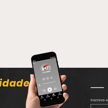
idade
Inscreva-s