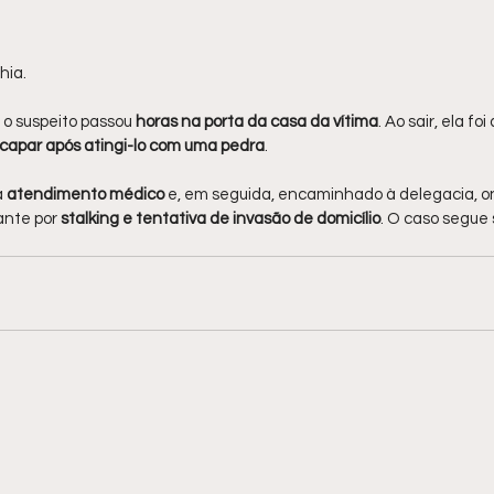
hia.
o suspeito passou
 horas na porta da casa da vítima
. Ao sair, ela fo
scapar após atingi-lo com uma pedra
.
a
 atendimento médico 
e, em seguida, encaminhado à delegacia, o
ante por 
stalking e tentativa de invasão de domicílio
. O caso segue 