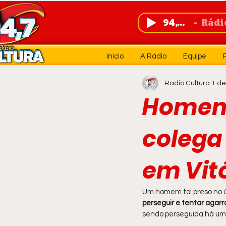
94,7 FM
Rádio 
Início
A Rádio
Equipe
Rádio Cultura
1 de
Homem 
colega
em Vit
Um homem foi preso no úl
perseguir e tentar agar
sendo perseguida há um