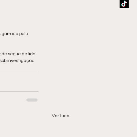
i agarrada pelo 
nde segue detido. 
sob investigação 
Ver tudo