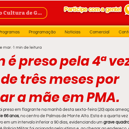
Cultura de Guanambi
Programas
Programação
Notícias
Comercial
Cont
e mar.
1 min de leitura
é preso pela 4ª ve
de três meses por
r a mãe em PMA.
oi preso em flagrante na manhã desta sexta-feira (20) após ameaç
de 66 anos
, no centro de Palmas de Monte Alto. Esta é a quarta vez 
 em um intervalo inferior a 90 dias, evidenciando um 
grave quadro
 A Polícia Militar foi acionada pela vítima e, ao chegar ao endereço,