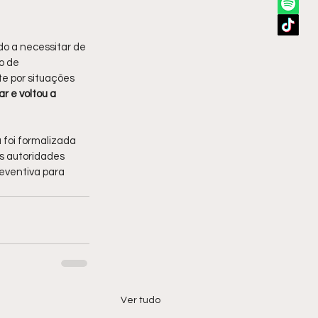
o a necessitar de 
o de 
e por situações 
r e voltou a 
 foi formalizada 
s autoridades 
reventiva para 
Ver tudo