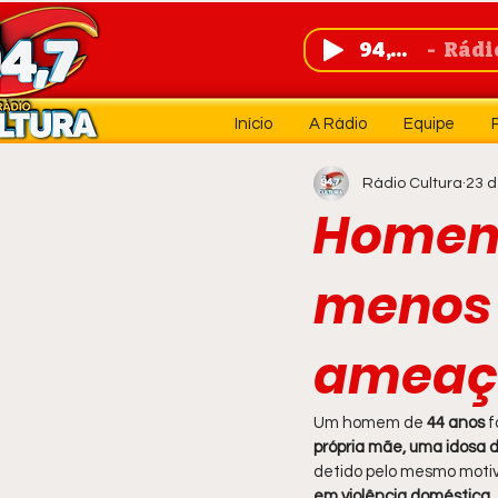
94,7 FM
Rádio 
Início
A Rádio
Equipe
Rádio Cultura
23 d
Homem 
menos 
ameaça
Um homem de 
44 anos 
f
própria mãe, uma idosa 
detido pelo mesmo motivo
em violência doméstica
.