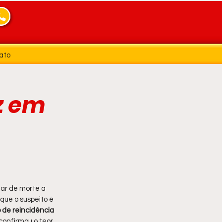
ato
z em
ar de morte a 
que o suspeito é 
 de reincidência 
 confirmou o teor 