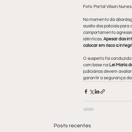
Foto: Portal Vilson Nunes
No momento da abordage
auxílio dos policiais par
comportamento agressivo
idênticas. 
Apesar das int
colocar em risco a integr
O suspeito foi conduzido
com base na
 Lei Maria 
judiciárias devem avaliar
garantir a segurança da 
Posts recentes