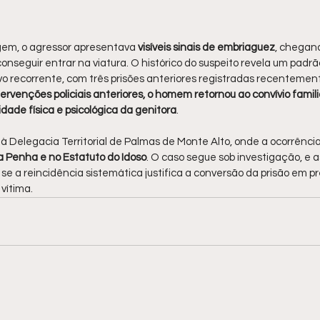
.
m, o agressor apresentava 
visíveis sinais de embriaguez
, chegand
a conseguir entrar na viatura. O histórico do suspeito revela um padrã
 recorrente, com três prisões anteriores registradas recentement
ervenções policiais anteriores, o homem retornou ao convívio familia
idade física e psicológica da genitora
.
 à Delegacia Territorial de Palmas de Monte Alto, onde a ocorrência
da Penha e no Estatuto do Idoso
. O caso segue sob investigação, e a
 se a reincidência sistemática justifica a conversão da prisão em p
vítima.