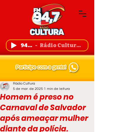
94,7 FM
Rádio Cultura de Guanambi
Rádio Cultura
5 de mar. de 2025
1 min de leitura
Homem é preso no
Carnaval de Salvador
após ameaçar mulher
diante da polícia.