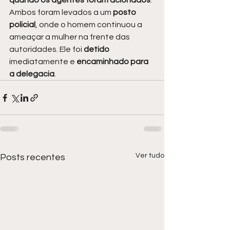
quando os agentes foram acionados
. 
Ambos foram levados a um
 posto 
policial
, onde o homem continuou a 
ameaçar a mulher na frente das 
autoridades. Ele foi 
detido 
imediatamente e
 encaminhado para 
a delegacia
.
Ver tudo
Posts recentes