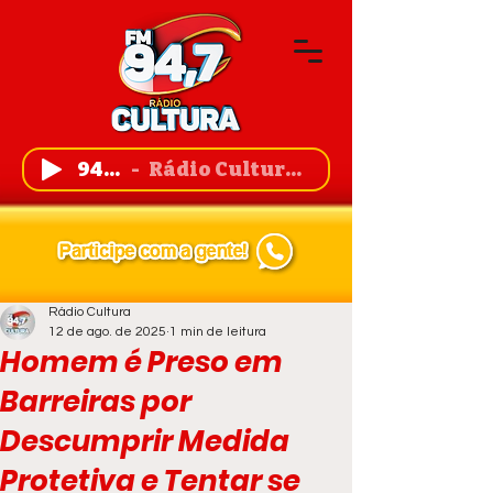
94,7 FM
Rádio Cultura de Guanambi
Rádio Cultura
12 de ago. de 2025
1 min de leitura
Homem é Preso em
Barreiras por
Descumprir Medida
Protetiva e Tentar se