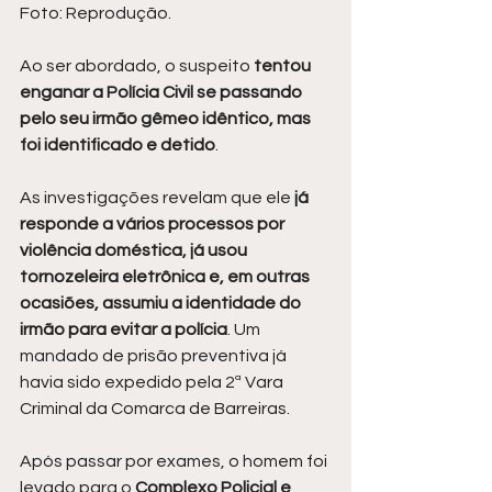
Foto: Reprodução.
Ao ser abordado, o suspeito 
tentou 
enganar a Polícia Civil se passando 
pelo seu irmão gêmeo idêntico, mas 
foi identificado e detido
.
As investigações revelam que ele
 já 
responde a vários processos por 
violência doméstica, já usou 
tornozeleira eletrônica e, em outras 
ocasiões, assumiu a identidade do 
irmão para evitar a polícia
. Um 
mandado de prisão preventiva já 
havia sido expedido pela 2ª Vara 
Criminal da Comarca de Barreiras.
Após passar por exames, o homem foi 
levado para o
 Complexo Policial e 