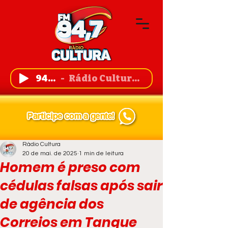
94,7 FM
Rádio Cultura de Guanambi
Rádio Cultura
20 de mai. de 2025
1 min de leitura
Homem é preso com
cédulas falsas após sair
de agência dos
Correios em Tanque