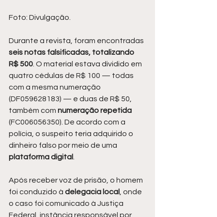
Foto: Divulgação.
Durante a revista, foram encontradas
seis notas falsificadas, totalizando 
R$ 500
. O material estava dividido em 
quatro cédulas de R$ 100 — todas 
com a mesma numeração 
(DF059628183) — e duas de R$ 50, 
também com 
numeração repetida
(FC006056350). De acordo com a 
polícia, o suspeito teria adquirido o 
dinheiro falso por meio de uma 
plataforma digital
.
Após receber voz de prisão, o homem 
foi conduzido à 
delegacia local
, onde 
o caso foi comunicado à Justiça 
Federal, instância responsável por 