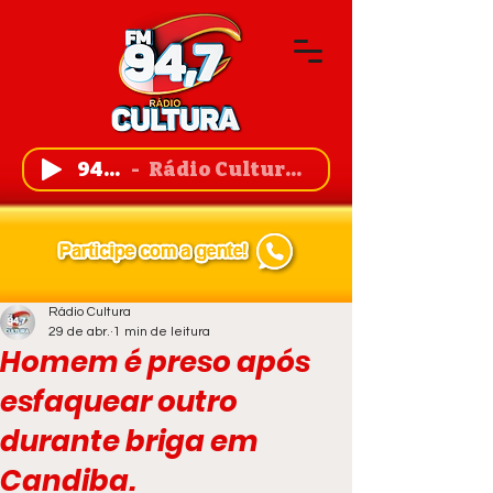
94,7 FM
Rádio Cultura de Guanambi
Rádio Cultura
29 de abr.
1 min de leitura
Homem é preso após
esfaquear outro
durante briga em
Candiba.