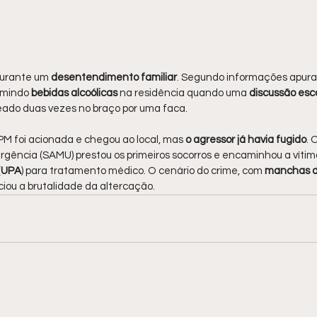
urante um 
desentendimento familiar
. Segundo informações apurad
mindo 
bebidas alcoólicas
 na residência quando uma 
discussão esca
eado duas vezes no braço por uma faca.
CIPM foi acionada e chegou ao local, mas 
o agressor já havia fugido
. 
gência (SAMU) prestou os primeiros socorros e encaminhou a vítim
(
UPA
) para tratamento médico. O cenário do crime, com 
manchas d
ciou a brutalidade da altercação.