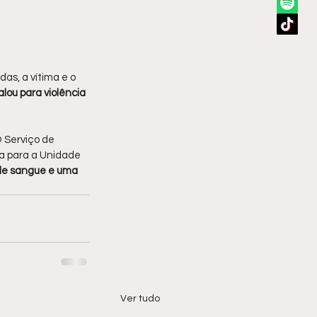
as, a vítima e o 
lou para violência 
O Serviço de 
a para a Unidade 
e sangue e uma 
Ver tudo