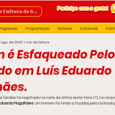
Cultura de Guanambi
Programas
Programação
Notícias
Comercial
Cont
 ago. de 2025
1 min de leitura
é Esfaqueado Pelo
o em Luís Eduardo
ães.
 familiar foi registrado na noite da última sexta-feira (1º), no conju
 Eduardo Magalhães
. Um homem foi ferido a facadas pelo cunhado p