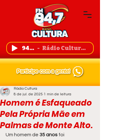
94,7 FM
Rádio Cultura de Guanambi
Rádio Cultura
8 de jul. de 2025
1 min de leitura
Homem é Esfaqueado
Pela Própria Mãe em
Palmas de Monte Alto.
Um homem de
 35 anos
 foi 