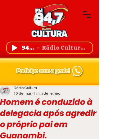
94,7 FM
Rádio Cultura de Guanambi
Rádio Cultura
10 de mar.
1 min de leitura
Homem é conduzido à
delegacia após agredir
o próprio pai em
Guanambi.