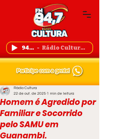
94,7 FM
Rádio Cultura de Guanambi
Rádio Cultura
22 de out. de 2025
1 min de leitura
Homem é Agredido por
Familiar e Socorrido
pelo SAMU em
Guanambi.