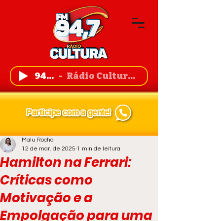
94,7 FM
Rádio Cultura de Guanambi
Malu Rocha
12 de mar. de 2025
1 min de leitura
Hamilton na Ferrari:
Críticas como
Motivação e a
Empolgação para uma