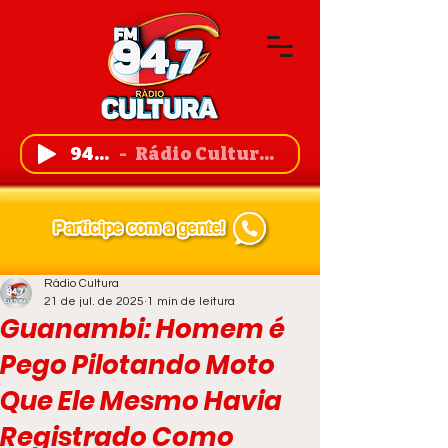
94,7 FM
Rádio Cultura de Guanambi
Rádio Cultura
21 de jul. de 2025
1 min de leitura
Guanambi: Homem é
Pego Pilotando Moto
Que Ele Mesmo Havia
Registrado Como